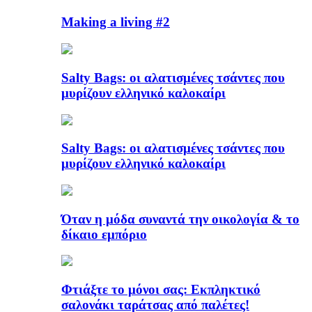
Making a living #2
Salty Bags: οι αλατισμένες τσάντες που
μυρίζουν ελληνικό καλοκαίρι
Salty Bags: οι αλατισμένες τσάντες που
μυρίζουν ελληνικό καλοκαίρι
Όταν η μόδα συναντά την οικολογία & το
δίκαιο εμπόριο
Φτιάξτε το μόνοι σας: Εκπληκτικό
σαλονάκι ταράτσας από παλέτες!