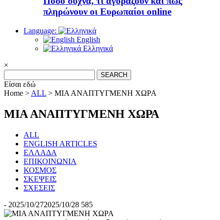
Πόσο συχνά, τι αγοράζουν και πώς
πληρώνουν οι Ευρωπαίοι online
Language:
English
Ελληνικά
×
Search
for:
Είσαι εδώ
Home >
ALL
>
ΜΙΑ ΑΝΑΠΤΥΓΜΕΝΗ ΧΩΡΑ
ΜΙΑ ΑΝΑΠΤΥΓΜΕΝΗ ΧΩΡΑ
ALL
ENGLISH ARTICLES
ΕΛΛΑΔΑ
ΕΠΙΚΟΙΝΩΝΙΑ
ΚΟΣΜΟΣ
ΣΚΕΨΕΙΣ
ΣΧΕΣΕΙΣ
-
2025/10/27
2025/10/28
585