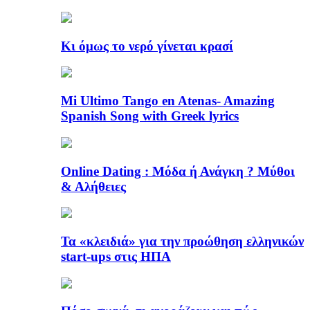
Κι όμως το νερό γίνεται κρασί
Mi Ultimo Tango en Atenas- Amazing
Spanish Song with Greek lyrics
Online Dating : Μόδα ή Ανάγκη ? Μύθοι
& Αλήθειες
Τα «κλειδιά» για την προώθηση ελληνικών
start-ups στις ΗΠΑ