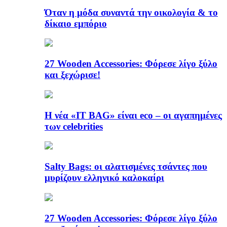
Όταν η μόδα συναντά την οικολογία & το
δίκαιο εμπόριο
27 Wooden Accessories: Φόρεσε λίγο ξύλο
και ξεχώρισε!
Η νέα «IT BAG» είναι eco – οι αγαπημένες
των celebrities
Salty Bags: οι αλατισμένες τσάντες που
μυρίζουν ελληνικό καλοκαίρι
27 Wooden Accessories: Φόρεσε λίγο ξύλο