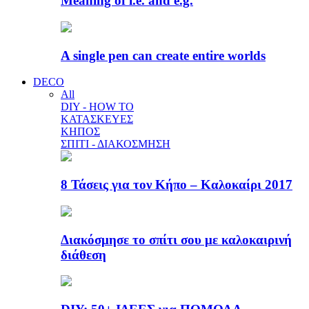
Meaning of i.e. and e.g.
A single pen can create entire worlds
DECO
All
DIY - HOW TO
ΚΑΤΑΣΚΕΥΕΣ
ΚΗΠΟΣ
ΣΠΙΤΙ - ΔΙΑΚΟΣΜΗΣΗ
8 Τάσεις για τον Κήπο – Καλοκαίρι 2017
Διακόσμησε το σπίτι σου με καλοκαιρινή
διάθεση