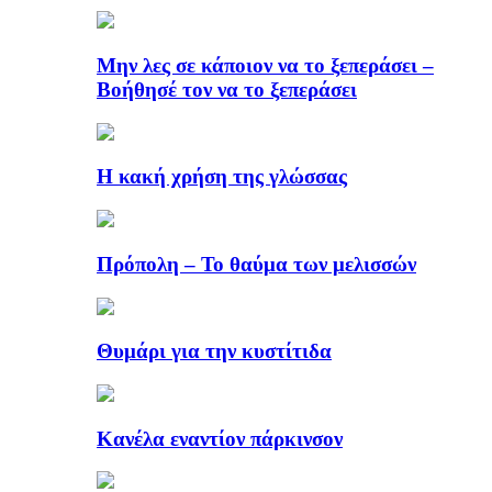
Μην λες σε κάποιον να το ξεπεράσει –
Βοήθησέ τον να το ξεπεράσει
Η κακή χρήση της γλώσσας
Πρόπολη – Το θαύμα των μελισσών
Θυμάρι για την κυστίτιδα
Κανέλα εναντίον πάρκινσον