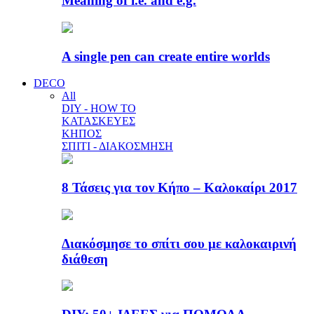
Meaning of i.e. and e.g.
A single pen can create entire worlds
DECO
All
DIY - HOW TO
ΚΑΤΑΣΚΕΥΕΣ
ΚΗΠΟΣ
ΣΠΙΤΙ - ΔΙΑΚΟΣΜΗΣΗ
8 Τάσεις για τον Κήπο – Καλοκαίρι 2017
Διακόσμησε το σπίτι σου με καλοκαιρινή
διάθεση