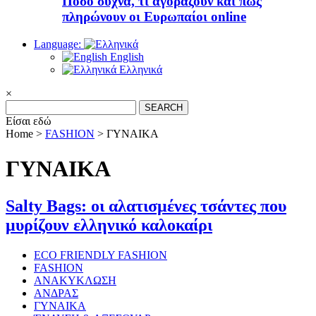
Πόσο συχνά, τι αγοράζουν και πώς
πληρώνουν οι Ευρωπαίοι online
Language:
English
Ελληνικά
×
Search
for:
Είσαι εδώ
Home >
FASHION
>
ΓΥΝΑΙΚΑ
ΓΥΝΑΙΚΑ
Salty Bags: οι αλατισμένες τσάντες που
μυρίζουν ελληνικό καλοκαίρι
ECO FRIENDLY FASHION
FASHION
ΑΝΑΚΥΚΛΩΣΗ
ΑΝΔΡΑΣ
ΓΥΝΑΙΚΑ