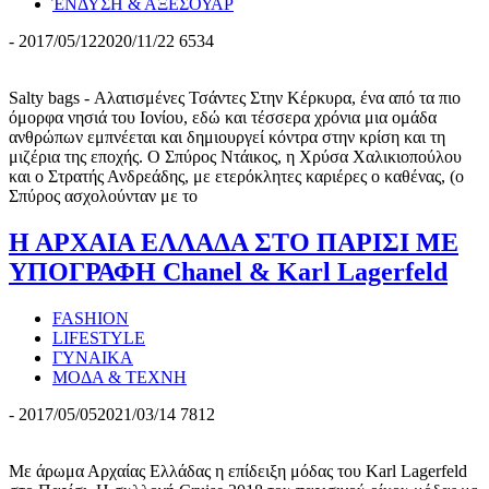
ΈΝΔΥΣΗ & ΑΞΕΣΟΥΑΡ
-
2017/05/12
2020/11/22
6534
Salty bags - Αλατισμένες Τσάντες Στην Κέρκυρα, ένα από τα πιο
όμορφα νησιά του Ιονίου, εδώ και τέσσερα χρόνια μια ομάδα
ανθρώπων εμπνέεται και δημιουργεί κόντρα στην κρίση και τη
μιζέρια της εποχής. Ο Σπύρος Ντάικος, η Χρύσα Χαλικιοπούλου
και ο Στρατής Ανδρεάδης, με ετερόκλητες καριέρες ο καθένας, (ο
Σπύρος ασχολούνταν με το
Η ΑΡΧΑΙΑ ΕΛΛΑΔΑ ΣΤΟ ΠΑΡΙΣΙ ΜΕ
ΥΠΟΓΡΑΦΗ Chanel & Karl Lagerfeld
FASHION
LIFESTYLE
ΓΥΝΑΙΚΑ
ΜΟΔΑ & ΤΕΧΝΗ
-
2017/05/05
2021/03/14
7812
Με άρωμα Αρχαίας Ελλάδας η επίδειξη μόδας του Karl Lagerfeld