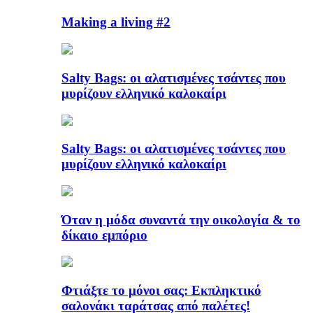
Making a living #2
Salty Bags: οι αλατισμένες τσάντες που
μυρίζουν ελληνικό καλοκαίρι
Salty Bags: οι αλατισμένες τσάντες που
μυρίζουν ελληνικό καλοκαίρι
Όταν η μόδα συναντά την οικολογία & το
δίκαιο εμπόριο
Φτιάξτε το μόνοι σας: Εκπληκτικό
σαλονάκι ταράτσας από παλέτες!