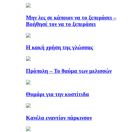
Μην λες σε κάποιον να το ξεπεράσει –
Βοήθησέ τον να το ξεπεράσει
Η κακή χρήση της γλώσσας
Πρόπολη – Το θαύμα των μελισσών
Θυμάρι για την κυστίτιδα
Κανέλα εναντίον πάρκινσον