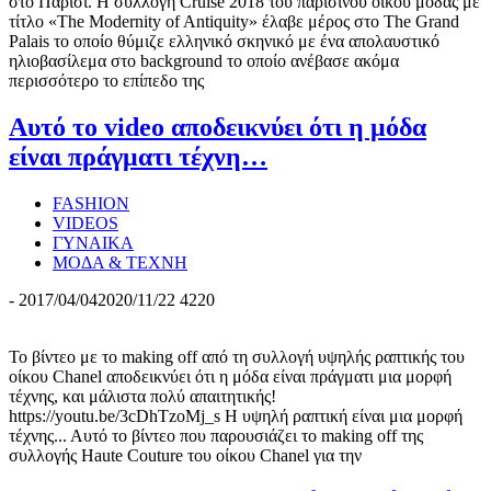
στο Παρίσι. Η συλλογή Cruise 2018 του παρισινού οίκου μόδας με
τίτλο «The Modernity of Antiquity» έλαβε μέρος στο The Grand
Palais το οποίο θύμιζε ελληνικό σκηνικό με ένα απολαυστικό
ηλιοβασίλεμα στο background το οποίο ανέβασε ακόμα
περισσότερο το επίπεδο της
Αυτό το video αποδεικνύει ότι η μόδα
είναι πράγματι τέχνη…
FASHION
VIDEOS
ΓΥΝΑΙΚΑ
ΜΟΔΑ & ΤΕΧΝΗ
-
2017/04/04
2020/11/22
4220
Το βίντεο με το making off από τη συλλογή υψηλής ραπτικής του
οίκου Chanel αποδεικνύει ότι η μόδα είναι πράγματι μια μορφή
τέχνης, και μάλιστα πολύ απαιτητικής!
https://youtu.be/3cDhTzoMj_s Η υψηλή ραπτική είναι μια μορφή
τέχνης... Αυτό το βίντεο που παρουσιάζει το making off της
συλλογής Haute Couture του οίκου Chanel για την