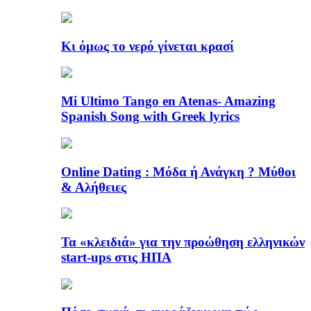
Κι όμως το νερό γίνεται κρασί
Mi Ultimo Tango en Atenas- Amazing
Spanish Song with Greek lyrics
Online Dating : Μόδα ή Ανάγκη ? Μύθοι
& Αλήθειες
Τα «κλειδιά» για την προώθηση ελληνικών
start-ups στις ΗΠΑ