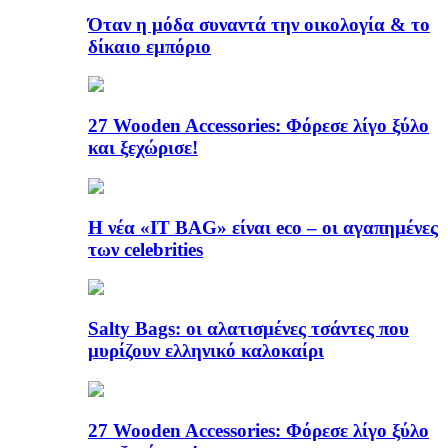
Όταν η μόδα συναντά την οικολογία & το
δίκαιο εμπόριο
27 Wooden Accessories: Φόρεσε λίγο ξύλο
και ξεχώρισε!
Η νέα «IT BAG» είναι eco – οι αγαπημένες
των celebrities
Salty Bags: οι αλατισμένες τσάντες που
μυρίζουν ελληνικό καλοκαίρι
27 Wooden Accessories: Φόρεσε λίγο ξύλο