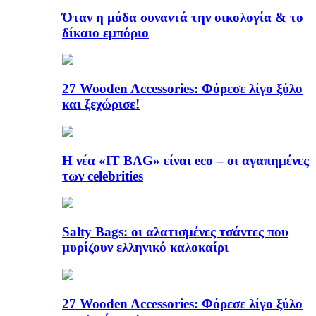
Όταν η μόδα συναντά την οικολογία & το
δίκαιο εμπόριο
27 Wooden Accessories: Φόρεσε λίγο ξύλο
και ξεχώρισε!
Η νέα «IT BAG» είναι eco – οι αγαπημένες
των celebrities
Salty Bags: οι αλατισμένες τσάντες που
μυρίζουν ελληνικό καλοκαίρι
27 Wooden Accessories: Φόρεσε λίγο ξύλο