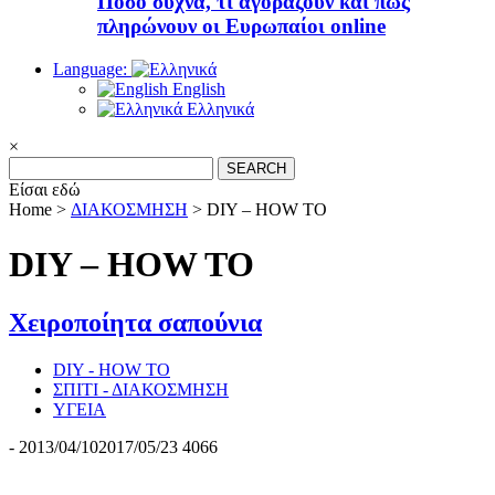
Πόσο συχνά, τι αγοράζουν και πώς
πληρώνουν οι Ευρωπαίοι online
Language:
English
Ελληνικά
×
Search
for:
Είσαι εδώ
Home >
ΔΙΑΚΟΣΜΗΣΗ
>
DIY – HOW TO
DIY – HOW TO
Χειροποίητα σαπούνια
DIY - HOW TO
ΣΠΙΤΙ - ΔΙΑΚΟΣΜΗΣΗ
ΥΓΕΙΑ
-
2013/04/10
2017/05/23
4066