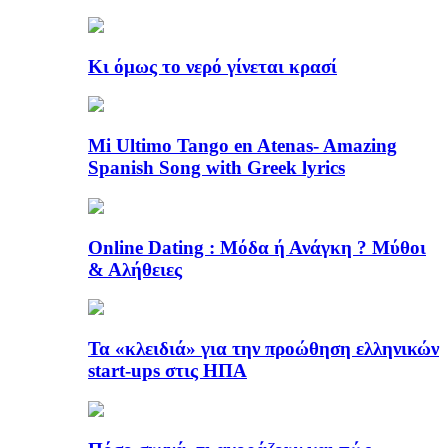
Κι όμως το νερό γίνεται κρασί
Mi Ultimo Tango en Atenas- Amazing
Spanish Song with Greek lyrics
Online Dating : Μόδα ή Ανάγκη ? Μύθοι
& Αλήθειες
Τα «κλειδιά» για την προώθηση ελληνικών
start-ups στις ΗΠΑ