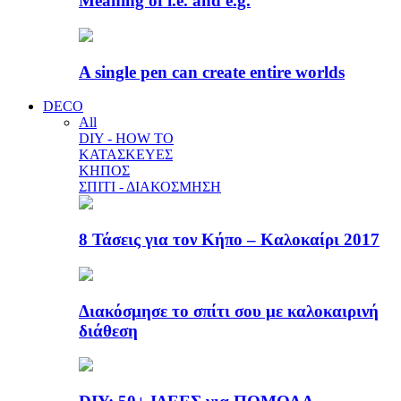
Meaning of i.e. and e.g.
A single pen can create entire worlds
DECO
All
DIY - HOW TO
ΚΑΤΑΣΚΕΥΕΣ
ΚΗΠΟΣ
ΣΠΙΤΙ - ΔΙΑΚΟΣΜΗΣΗ
8 Τάσεις για τον Κήπο – Καλοκαίρι 2017
Διακόσμησε το σπίτι σου με καλοκαιρινή
διάθεση