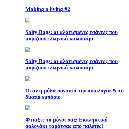
Making a living #2
Salty Bags: οι αλατισμένες τσάντες που
μυρίζουν ελληνικό καλοκαίρι
Salty Bags: οι αλατισμένες τσάντες που
μυρίζουν ελληνικό καλοκαίρι
Όταν η μόδα συναντά την οικολογία & το
δίκαιο εμπόριο
Φτιάξτε το μόνοι σας: Εκπληκτικό
σαλονάκι ταράτσας από παλέτες!