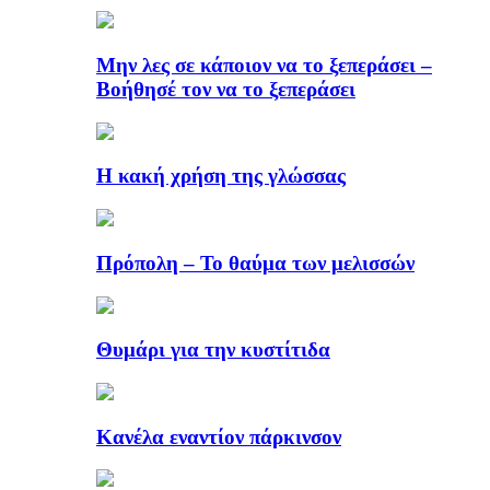
Μην λες σε κάποιον να το ξεπεράσει –
Βοήθησέ τον να το ξεπεράσει
Η κακή χρήση της γλώσσας
Πρόπολη – Το θαύμα των μελισσών
Θυμάρι για την κυστίτιδα
Κανέλα εναντίον πάρκινσον