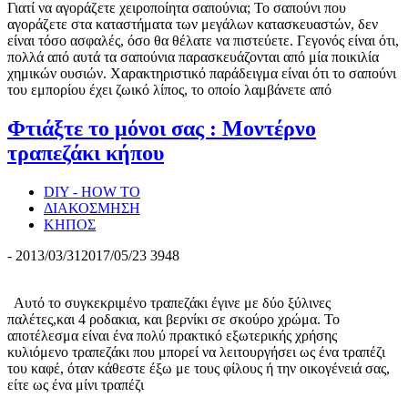
Γιατί να αγοράζετε χειροποίητα σαπούνια; Το σαπούνι που
αγοράζετε στα καταστήματα των μεγάλων κατασκευαστών, δεν
είναι τόσο ασφαλές, όσο θα θέλατε να πιστεύετε. Γεγονός είναι ότι,
πολλά από αυτά τα σαπούνια παρασκευάζονται από μία ποικιλία
χημικών ουσιών. Χαρακτηριστικό παράδειγμα είναι ότι το σαπούνι
του εμπορίου έχει ζωικό λίπος, το οποίο λαμβάνετε από
Φτιάξτε το μόνοι σας : Μοντέρνο
τραπεζάκι κήπου
DIY - HOW TO
ΔΙΑΚΟΣΜΗΣΗ
ΚΗΠΟΣ
-
2013/03/31
2017/05/23
3948
Αυτό το συγκεκριμένο τραπεζάκι έγινε με δύο ξύλινες
παλέτες,και 4 ροδακια, και βερνίκι σε σκούρο χρώμα. Το
αποτέλεσμα είναι ένα πολύ πρακτικό εξωτερικής χρήσης
κυλιόμενο τραπεζάκι που μπορεί να λειτουργήσει ως ένα τραπέζι
του καφέ, όταν κάθεστε έξω με τους φίλους ή την οικογένειά σας,
είτε ως ένα μίνι τραπέζι