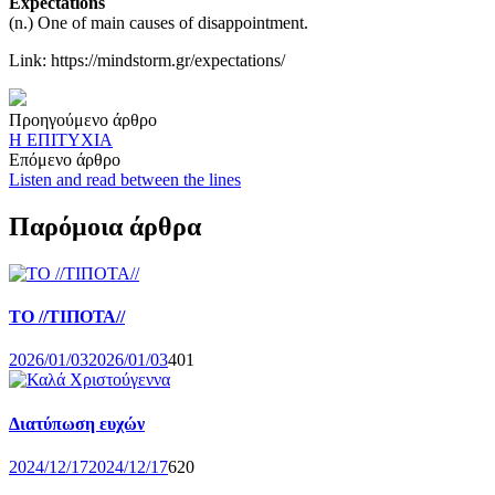
Expectations
(n.) One of main causes of disappointment.
Link: https://mindstorm.gr/expectations/
Post
Προηγούμενο άρθρο
Η ΕΠΙΤΥΧΙΑ
navigation
Επόμενο άρθρο
Listen and read between the lines
Παρόμοια άρθρα
TΟ //ΤΙΠΟΤΑ//
2026/01/03
2026/01/03
401
Διατύπωση ευχών
2024/12/17
2024/12/17
620