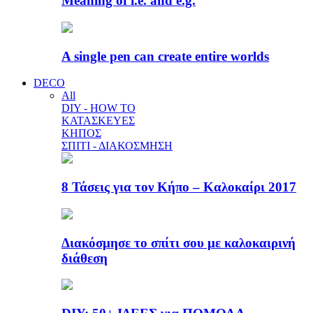
Meaning of i.e. and e.g.
A single pen can create entire worlds
DECO
All
DIY - HOW TO
ΚΑΤΑΣΚΕΥΕΣ
ΚΗΠΟΣ
ΣΠΙΤΙ - ΔΙΑΚΟΣΜΗΣΗ
8 Τάσεις για τον Κήπο – Καλοκαίρι 2017
Διακόσμησε το σπίτι σου με καλοκαιρινή
διάθεση