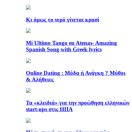
Κι όμως το νερό γίνεται κρασί
Mi Ultimo Tango en Atenas- Amazing
Spanish Song with Greek lyrics
Online Dating : Μόδα ή Ανάγκη ? Μύθοι
& Αλήθειες
Τα «κλειδιά» για την προώθηση ελληνικών
start-ups στις ΗΠΑ