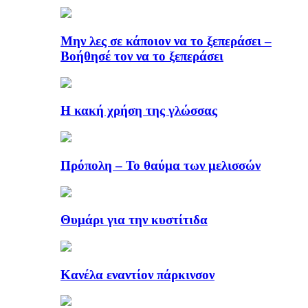
Μην λες σε κάποιον να το ξεπεράσει –
Βοήθησέ τον να το ξεπεράσει
Η κακή χρήση της γλώσσας
Πρόπολη – Το θαύμα των μελισσών
Θυμάρι για την κυστίτιδα
Κανέλα εναντίον πάρκινσον