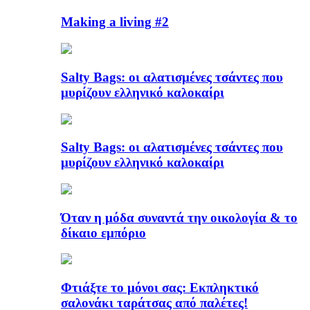
Making a living #2
Salty Bags: οι αλατισμένες τσάντες που
μυρίζουν ελληνικό καλοκαίρι
Salty Bags: οι αλατισμένες τσάντες που
μυρίζουν ελληνικό καλοκαίρι
Όταν η μόδα συναντά την οικολογία & το
δίκαιο εμπόριο
Φτιάξτε το μόνοι σας: Εκπληκτικό
σαλονάκι ταράτσας από παλέτες!