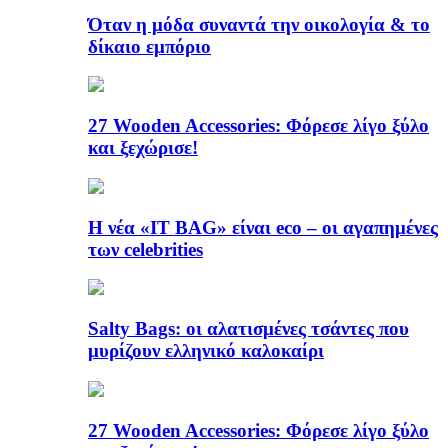
Όταν η μόδα συναντά την οικολογία & το
δίκαιο εμπόριο
27 Wooden Accessories: Φόρεσε λίγο ξύλο
και ξεχώρισε!
Η νέα «IT BAG» είναι eco – οι αγαπημένες
των celebrities
Salty Bags: οι αλατισμένες τσάντες που
μυρίζουν ελληνικό καλοκαίρι
27 Wooden Accessories: Φόρεσε λίγο ξύλο