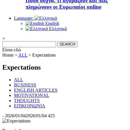
Πόσο συχνά, τι αγοράζουν και πώς
πληρώνουν οι Ευρωπαίοι online
Language:
English
Ελληνικά
×
Search
for:
Είσαι εδώ
Home >
ALL
>
Expectations
Expectations
ALL
BUSINESS
ENGLISH ARTICLES
MOTIVATIONAL
THOUGHTS
ΕΠΙΚΟΙΝΩΝΙΑ
-
2026/01/04
2026/01/04
425