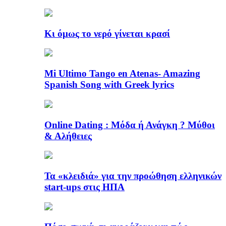
Κι όμως το νερό γίνεται κρασί
Mi Ultimo Tango en Atenas- Amazing
Spanish Song with Greek lyrics
Online Dating : Μόδα ή Ανάγκη ? Μύθοι
& Αλήθειες
Τα «κλειδιά» για την προώθηση ελληνικών
start-ups στις ΗΠΑ