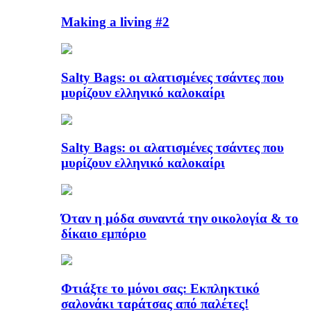
Making a living #2
Salty Bags: οι αλατισμένες τσάντες που
μυρίζουν ελληνικό καλοκαίρι
Salty Bags: οι αλατισμένες τσάντες που
μυρίζουν ελληνικό καλοκαίρι
Όταν η μόδα συναντά την οικολογία & το
δίκαιο εμπόριο
Φτιάξτε το μόνοι σας: Εκπληκτικό
σαλονάκι ταράτσας από παλέτες!