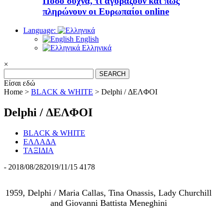
Πόσο συχνά, τι αγοράζουν και πώς
πληρώνουν οι Ευρωπαίοι online
Language:
English
Ελληνικά
×
Search
for:
Είσαι εδώ
Home >
BLACK & WHITE
>
Delphi / ΔΕΛΦΟΙ
Delphi / ΔΕΛΦΟΙ
BLACK & WHITE
ΕΛΛΑΔΑ
ΤΑΞΙΔΙΑ
-
2018/08/28
2019/11/15
4178
1959, Delphi / Maria Callas, Tina Onassis, Lady Churchill
and Giovanni Battista Meneghini