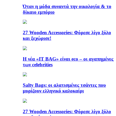
Όταν η μόδα συναντά την οικολογία & το
δίκαιο εμπόριο
27 Wooden Accessories: Φόρεσε λίγο ξύλο
και ξεχώρισε!
Η νέα «IT BAG» είναι eco – οι αγαπημένες
των celebrities
Salty Bags: οι αλατισμένες τσάντες που
μυρίζουν ελληνικό καλοκαίρι
27 Wooden Accessories: Φόρεσε λίγο ξύλο