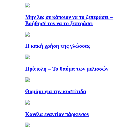
Μην λες σε κάποιον να το ξεπεράσει –
Βοήθησέ τον να το ξεπεράσει
Η κακή χρήση της γλώσσας
Πρόπολη – Το θαύμα των μελισσών
Θυμάρι για την κυστίτιδα
Κανέλα εναντίον πάρκινσον