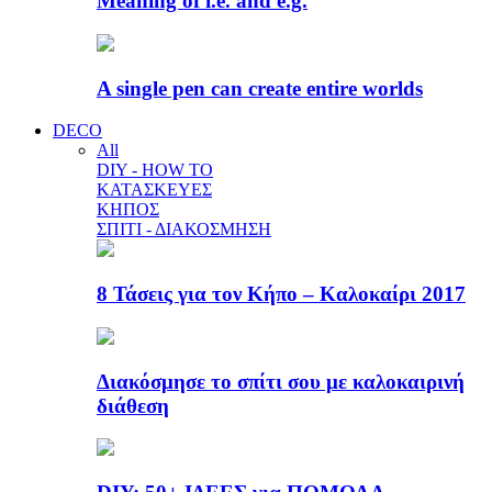
Meaning of i.e. and e.g.
A single pen can create entire worlds
DECO
All
DIY - HOW TO
ΚΑΤΑΣΚΕΥΕΣ
ΚΗΠΟΣ
ΣΠΙΤΙ - ΔΙΑΚΟΣΜΗΣΗ
8 Τάσεις για τον Κήπο – Καλοκαίρι 2017
Διακόσμησε το σπίτι σου με καλοκαιρινή
διάθεση