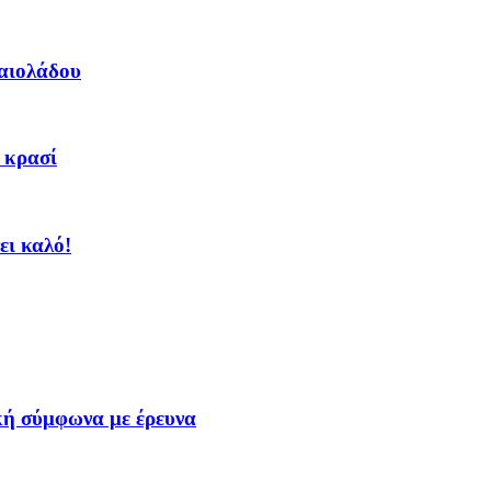
αιολάδου
. κρασί
ει καλό!
κή σύμφωνα με έρευνα