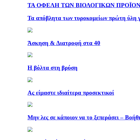
ΤΑ ΟΦΕΛΗ ΤΩΝ ΒΙΟΛΟΓΙΚΩΝ ΠΡΟΪΟΝ
Τα απόβλητα των τυροκομείων πρώτη ύλη γ
Άσκηση & Διατροφή στα 40
Η βόλτα στη βρύση
Ας είμαστε ιδιαίτερα προσεκτικοί
Μην λες σε κάποιον να το ξεπεράσει – Βοήθ