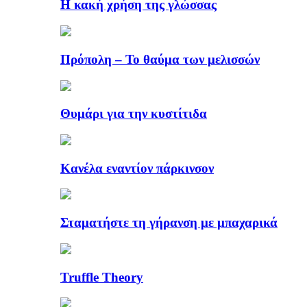
Η κακή χρήση της γλώσσας
Πρόπολη – Το θαύμα των μελισσών
Θυμάρι για την κυστίτιδα
Κανέλα εναντίον πάρκινσον
Σταματήστε τη γήρανση με μπαχαρικά
Truffle Theory