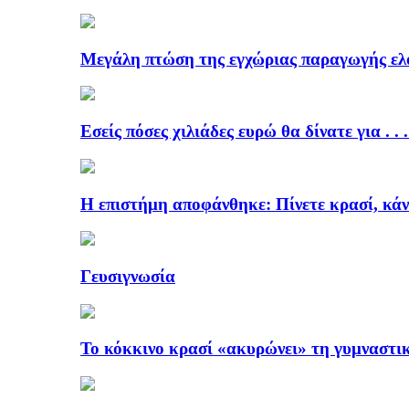
Μεγάλη πτώση της εγχώριας παραγωγής ελ
Εσείς πόσες χιλιάδες ευρώ θα δίνατε για . . 
Η επιστήμη αποφάνθηκε: Πίνετε κρασί, κάν
Γευσιγνωσία
Το κόκκινο κρασί «ακυρώνει» τη γυμναστι