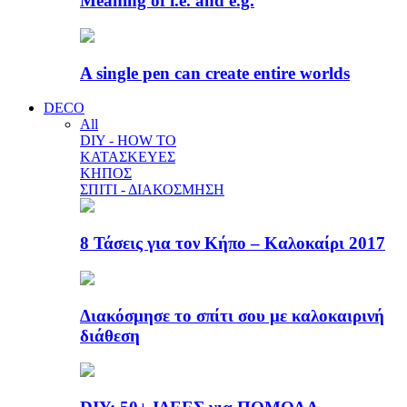
Meaning of i.e. and e.g.
A single pen can create entire worlds
DECO
All
DIY - HOW TO
ΚΑΤΑΣΚΕΥΕΣ
ΚΗΠΟΣ
ΣΠΙΤΙ - ΔΙΑΚΟΣΜΗΣΗ
8 Τάσεις για τον Κήπο – Καλοκαίρι 2017
Διακόσμησε το σπίτι σου με καλοκαιρινή
διάθεση