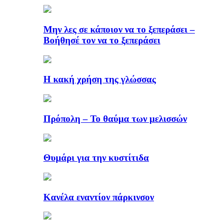
Μην λες σε κάποιον να το ξεπεράσει –
Βοήθησέ τον να το ξεπεράσει
Η κακή χρήση της γλώσσας
Πρόπολη – Το θαύμα των μελισσών
Θυμάρι για την κυστίτιδα
Κανέλα εναντίον πάρκινσον