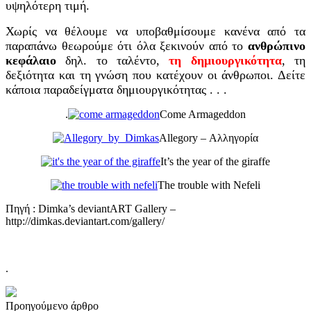
υψηλότερη τιμή.
Χωρίς να θέλουμε να υποβαθμίσουμε κανένα από τα
παραπάνω θεωρούμε ότι όλα ξεκινούν από το
ανθρώπινο
κεφάλαιο
δηλ. το ταλέντο,
τη δημιουργικότητα
, τη
δεξιότητα και τη γνώση που κατέχουν οι άνθρωποι. Δείτε
κάποια παραδείγματα δημιουργικότητας . . .
.
Come Armageddon
Allegory – Αλληγορία
It’s the year of the giraffe
The trouble with Nefeli
Πηγή : Dimka’s deviantART Gallery –
http://dimkas.deviantart.com/gallery/
.
Post
Προηγούμενο άρθρο