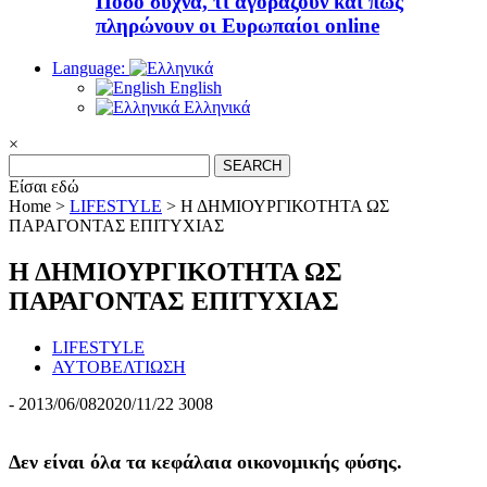
Πόσο συχνά, τι αγοράζουν και πώς
πληρώνουν οι Ευρωπαίοι online
Language:
English
Ελληνικά
×
Search
for:
Είσαι εδώ
Home >
LIFESTYLE
>
Η ΔΗΜΙΟΥΡΓΙΚΟΤΗΤΑ ΩΣ
ΠΑΡΑΓΟΝΤΑΣ ΕΠΙΤΥΧΙΑΣ
Η ΔΗΜΙΟΥΡΓΙΚΟΤΗΤΑ ΩΣ
ΠΑΡΑΓΟΝΤΑΣ ΕΠΙΤΥΧΙΑΣ
LIFESTYLE
ΑΥΤΟΒΕΛΤΙΩΣΗ
-
2013/06/08
2020/11/22
3008
Δεν είναι όλα τα κεφάλαια οικονομικής φύσης.