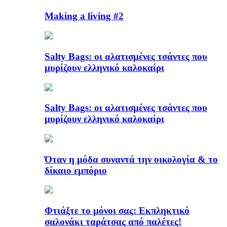
Making a living #2
Salty Bags: οι αλατισμένες τσάντες που
μυρίζουν ελληνικό καλοκαίρι
Salty Bags: οι αλατισμένες τσάντες που
μυρίζουν ελληνικό καλοκαίρι
Όταν η μόδα συναντά την οικολογία & το
δίκαιο εμπόριο
Φτιάξτε το μόνοι σας: Εκπληκτικό
σαλονάκι ταράτσας από παλέτες!