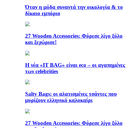
Όταν η μόδα συναντά την οικολογία & το
δίκαιο εμπόριο
27 Wooden Accessories: Φόρεσε λίγο ξύλο
και ξεχώρισε!
Η νέα «IT BAG» είναι eco – οι αγαπημένες
των celebrities
Salty Bags: οι αλατισμένες τσάντες που
μυρίζουν ελληνικό καλοκαίρι
27 Wooden Accessories: Φόρεσε λίγο ξύλο