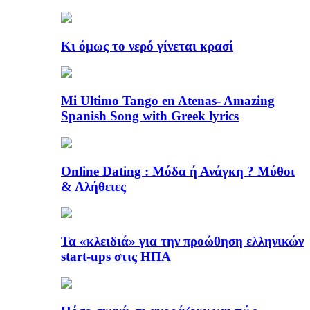
Κι όμως το νερό γίνεται κρασί
Mi Ultimo Tango en Atenas- Amazing
Spanish Song with Greek lyrics
Online Dating : Μόδα ή Ανάγκη ? Μύθοι
& Αλήθειες
Τα «κλειδιά» για την προώθηση ελληνικών
start-ups στις ΗΠΑ