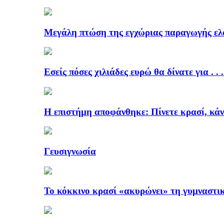
Μεγάλη πτώση της εγχώριας παραγωγής ελ
Εσείς πόσες χιλιάδες ευρώ θα δίνατε για . . 
Η επιστήμη αποφάνθηκε: Πίνετε κρασί, κάν
Γευσιγνωσία
Το κόκκινο κρασί «ακυρώνει» τη γυμναστι