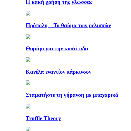
Η κακή χρήση της γλώσσας
Πρόπολη – Το θαύμα των μελισσών
Θυμάρι για την κυστίτιδα
Κανέλα εναντίον πάρκινσον
Σταματήστε τη γήρανση με μπαχαρικά
Truffle Theory