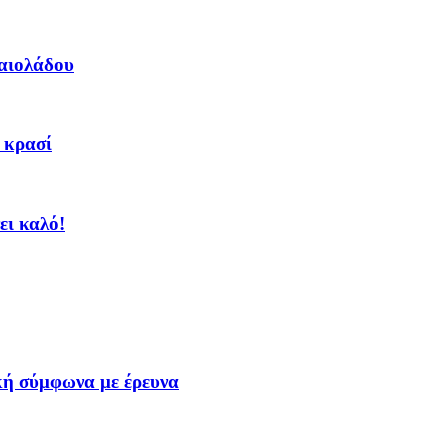
αιολάδου
. κρασί
ει καλό!
κή σύμφωνα με έρευνα