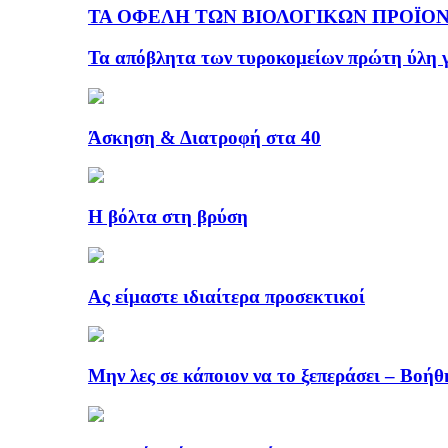
ΤΑ ΟΦΕΛΗ ΤΩΝ ΒΙΟΛΟΓΙΚΩΝ ΠΡΟΪΟΝ
Τα απόβλητα των τυροκομείων πρώτη ύλη γ
Άσκηση & Διατροφή στα 40
Η βόλτα στη βρύση
Ας είμαστε ιδιαίτερα προσεκτικοί
Μην λες σε κάποιον να το ξεπεράσει – Βοήθ