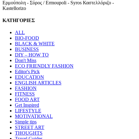
Ερμούπολη - Σύρος / Ermoupoli - Syros Καστελλόριζο -
Kastellorizo
ΚΑΤΗΓΟΡΙΕΣ
ALL
BIO-FOOD
BLACK & WHITE
BUSINESS
DIY – HOW TO
Don't Miss
ECO FRIENDLY FASHION
Editor's Pick
EDUCATION
ENGLISH ARTICLES
FASHION
FITNESS
FOOD ART
Get Inspired
LIFESTYLE
MOTIVATIONAL
Simple tips
STREET ART
THOUGHTS
Travel Guides