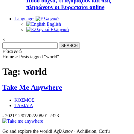
Πόσο συχνά, τι αγοράζουν και πώς
πληρώνουν οι Ευρωπαίοι online
Language:
English
Ελληνικά
×
Search
for:
Είσαι εδώ
Home >
Posts tagged "world"
Tag: world
Take Me Anywhere
ΚΟΣΜΟΣ
ΤΑΞΙΔΙΑ
-
2021/12/07
2022/08/01
2323
Go and explore the world! Αχίλλειον - Achilleion, Corfu