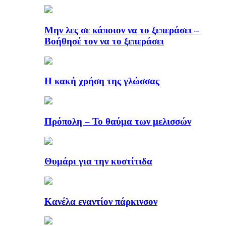
Μην λες σε κάποιον να το ξεπεράσει –
Βοήθησέ τον να το ξεπεράσει
Η κακή χρήση της γλώσσας
Πρόπολη – Το θαύμα των μελισσών
Θυμάρι για την κυστίτιδα
Κανέλα εναντίον πάρκινσον