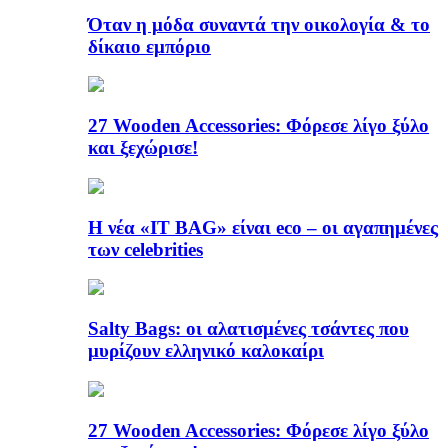
Όταν η μόδα συναντά την οικολογία & το
δίκαιο εμπόριο
27 Wooden Accessories: Φόρεσε λίγο ξύλο
και ξεχώρισε!
Η νέα «IT BAG» είναι eco – οι αγαπημένες
των celebrities
Salty Bags: οι αλατισμένες τσάντες που
μυρίζουν ελληνικό καλοκαίρι
27 Wooden Accessories: Φόρεσε λίγο ξύλο