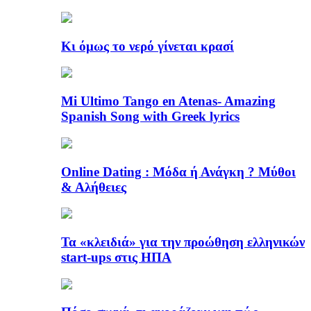
Κι όμως το νερό γίνεται κρασί
Mi Ultimo Tango en Atenas- Amazing
Spanish Song with Greek lyrics
Online Dating : Μόδα ή Ανάγκη ? Μύθοι
& Αλήθειες
Τα «κλειδιά» για την προώθηση ελληνικών
start-ups στις ΗΠΑ