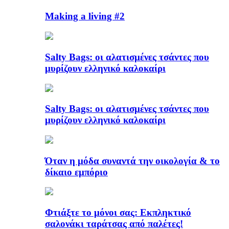
Making a living #2
Salty Bags: οι αλατισμένες τσάντες που
μυρίζουν ελληνικό καλοκαίρι
Salty Bags: οι αλατισμένες τσάντες που
μυρίζουν ελληνικό καλοκαίρι
Όταν η μόδα συναντά την οικολογία & το
δίκαιο εμπόριο
Φτιάξτε το μόνοι σας: Εκπληκτικό
σαλονάκι ταράτσας από παλέτες!