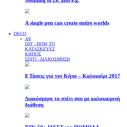
Meaning of i.e. and e.g.
A single pen can create entire worlds
DECO
All
DIY - HOW TO
ΚΑΤΑΣΚΕΥΕΣ
ΚΗΠΟΣ
ΣΠΙΤΙ - ΔΙΑΚΟΣΜΗΣΗ
8 Τάσεις για τον Κήπο – Καλοκαίρι 2017
Διακόσμησε το σπίτι σου με καλοκαιρινή
διάθεση