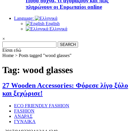
Πόσο συχνά, τι αγοράζουν και πώς
πληρώνουν οι Ευρωπαίοι online
Language:
English
Ελληνικά
×
Search
for:
Είσαι εδώ
Home >
Posts tagged "wood glasses"
Tag: wood glasses
27 Wooden Accessories: Φόρεσε λίγο ξύλο
και ξεχώρισε!
ECO FRIENDLY FASHION
FASHION
ΑΝΔΡΑΣ
ΓΥΝΑΙΚΑ