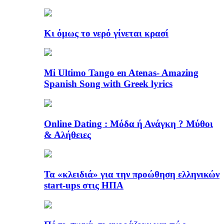
Κι όμως το νερό γίνεται κρασί
Mi Ultimo Tango en Atenas- Amazing
Spanish Song with Greek lyrics
Online Dating : Μόδα ή Ανάγκη ? Μύθοι
& Αλήθειες
Τα «κλειδιά» για την προώθηση ελληνικών
start-ups στις ΗΠΑ