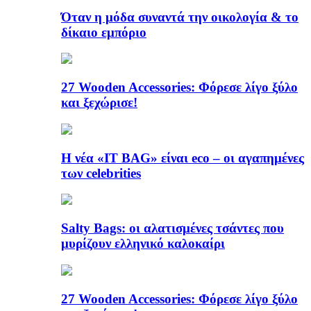
Όταν η μόδα συναντά την οικολογία & το
δίκαιο εμπόριο
27 Wooden Accessories: Φόρεσε λίγο ξύλο
και ξεχώρισε!
Η νέα «IT BAG» είναι eco – οι αγαπημένες
των celebrities
Salty Bags: οι αλατισμένες τσάντες που
μυρίζουν ελληνικό καλοκαίρι
27 Wooden Accessories: Φόρεσε λίγο ξύλο