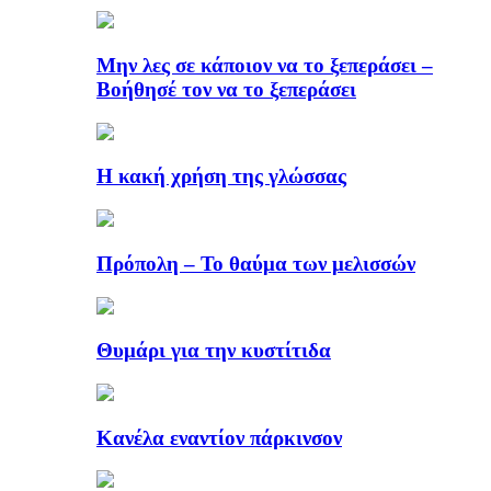
Μην λες σε κάποιον να το ξεπεράσει –
Βοήθησέ τον να το ξεπεράσει
Η κακή χρήση της γλώσσας
Πρόπολη – Το θαύμα των μελισσών
Θυμάρι για την κυστίτιδα
Κανέλα εναντίον πάρκινσον