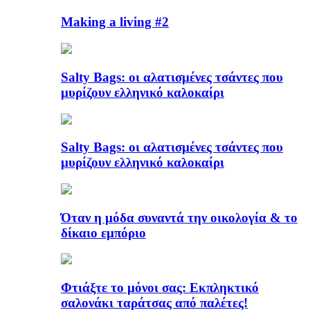
Making a living #2
Salty Bags: οι αλατισμένες τσάντες που
μυρίζουν ελληνικό καλοκαίρι
Salty Bags: οι αλατισμένες τσάντες που
μυρίζουν ελληνικό καλοκαίρι
Όταν η μόδα συναντά την οικολογία & το
δίκαιο εμπόριο
Φτιάξτε το μόνοι σας: Εκπληκτικό
σαλονάκι ταράτσας από παλέτες!