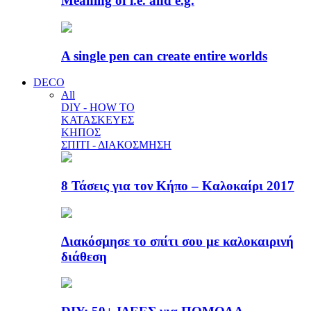
Meaning of i.e. and e.g.
A single pen can create entire worlds
DECO
All
DIY - HOW TO
ΚΑΤΑΣΚΕΥΕΣ
ΚΗΠΟΣ
ΣΠΙΤΙ - ΔΙΑΚΟΣΜΗΣΗ
8 Τάσεις για τον Κήπο – Καλοκαίρι 2017
Διακόσμησε το σπίτι σου με καλοκαιρινή
διάθεση