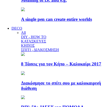
Meaning of i.e. and e.g.
A single pen can create entire worlds
DECO
All
DIY - HOW TO
ΚΑΤΑΣΚΕΥΕΣ
ΚΗΠΟΣ
ΣΠΙΤΙ - ΔΙΑΚΟΣΜΗΣΗ
8 Τάσεις για τον Κήπο – Καλοκαίρι 2017
Διακόσμησε το σπίτι σου με καλοκαιρινή
διάθεση