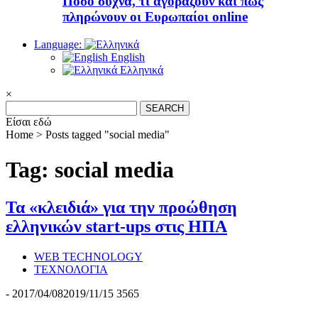
Πόσο συχνά, τι αγοράζουν και πώς
πληρώνουν οι Ευρωπαίοι online
Language:
English
Ελληνικά
×
Search
for:
Είσαι εδώ
Home >
Posts tagged "social media"
Tag: social media
Τα «κλειδιά» για την προώθηση
ελληνικών start-ups στις ΗΠΑ
WEB TECHNOLOGY
ΤΕΧΝΟΛΟΓΙΑ
-
2017/04/08
2019/11/15
3565