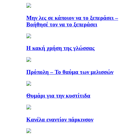
Μην λες σε κάποιον να το ξεπεράσει –
Βοήθησέ τον να το ξεπεράσει
Η κακή χρήση της γλώσσας
Πρόπολη – Το θαύμα των μελισσών
Θυμάρι για την κυστίτιδα
Κανέλα εναντίον πάρκινσον