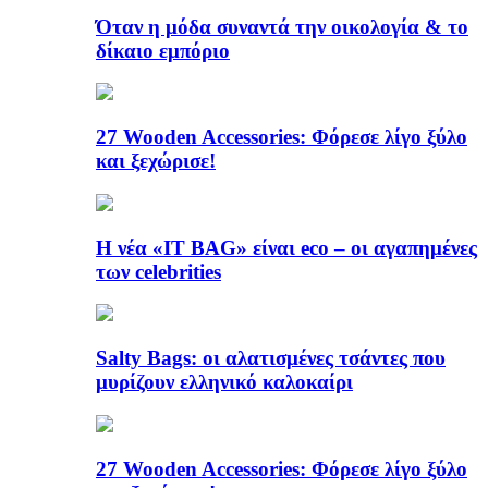
Όταν η μόδα συναντά την οικολογία & το
δίκαιο εμπόριο
27 Wooden Accessories: Φόρεσε λίγο ξύλο
και ξεχώρισε!
Η νέα «IT BAG» είναι eco – οι αγαπημένες
των celebrities
Salty Bags: οι αλατισμένες τσάντες που
μυρίζουν ελληνικό καλοκαίρι
27 Wooden Accessories: Φόρεσε λίγο ξύλο