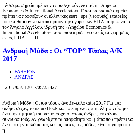
Τέσσερα σημεία πρέπει να προσεχθούν, εκτιμά η «Αngelou
Economics & International Accelerator» Τέσσερα βασικά σημεία
πρέπει να προσέξουν οι ελληνικές start - ups (νεοφυείς) εταιρείες
που επιθυμούν να κατακτήσουν την αγορά των ΗΠΑ, σύμφωνα με
τον Άγγελο Αγγέλου, ιδρυτή της «Αngelou Economics &
International Accelerator», που υποστηρίζει νεοφυείς επιχειρήσεις
εκτός ΗΠΑ. Η
Ανδρική Μόδα : Οι “TOP” Τάσεις Α/Κ
2017
FASHION
ΑΝΔΡΑΣ
-
2017/03/31
2017/05/23
4271
Ανδρική Μόδα : Οι top τάσεις άνοιξη-καλοκαίρι 2017 Για μια
ακόμα σεζόν, το natural look και το επιμελώς ατημέλητο ντύσιμο
έχει την τιμητική του και υπόσχεται στους άνδρες εύκολους
συνδυασμούς. Αν γνωρίζετε τα απαραίτητα κομμάτια που πρέπει να
έχετε στη ντουλάπα σας και τις τάσεις της μόδας, είναι σίγουρο ότι
η