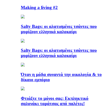
Making a living #2
Salty Bags: οι αλατισμένες τσάντες που
μυρίζουν ελληνικό καλοκαίρι
Salty Bags: οι αλατισμένες τσάντες που
μυρίζουν ελληνικό καλοκαίρι
Όταν η μόδα συναντά την οικολογία & το
δίκαιο εμπόριο
Φτιάξτε το μόνοι σας: Εκπληκτικό
σαλονάκι ταράτσας από παλέτες!