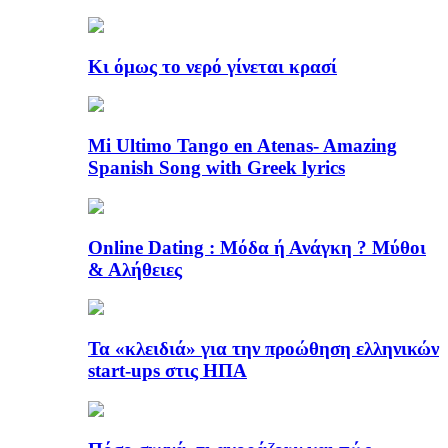
Κι όμως το νερό γίνεται κρασί
Mi Ultimo Tango en Atenas- Amazing
Spanish Song with Greek lyrics
Online Dating : Μόδα ή Ανάγκη ? Μύθοι
& Αλήθειες
Τα «κλειδιά» για την προώθηση ελληνικών
start-ups στις ΗΠΑ