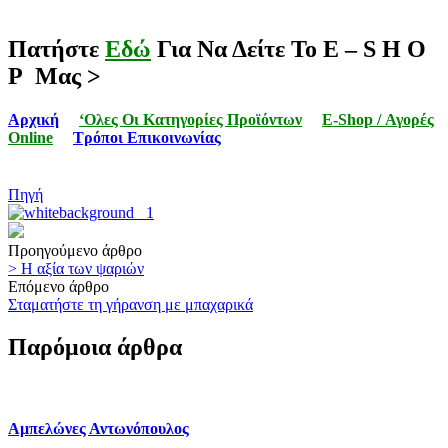
.
Πατήστε
Εδώ
Για Να Δείτε Το E – S H O
P Μας >
Αρχική
‘Ολες Οι Κατηγορίες Προϊόντων
E-Shop / Αγορές
Online
Τρόποι Επικοινωνίας
Πηγή
Post
Προηγούμενο άρθρο
> Η αξία των ψαριών
navigation
Επόμενο άρθρο
Σταματήστε τη γήρανση με μπαχαρικά
Παρόμοια άρθρα
Αμπελώνες Αντωνόπουλος