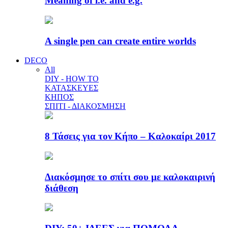
Meaning of i.e. and e.g.
A single pen can create entire worlds
DECO
All
DIY - HOW TO
ΚΑΤΑΣΚΕΥΕΣ
ΚΗΠΟΣ
ΣΠΙΤΙ - ΔΙΑΚΟΣΜΗΣΗ
8 Τάσεις για τον Κήπο – Καλοκαίρι 2017
Διακόσμησε το σπίτι σου με καλοκαιρινή
διάθεση