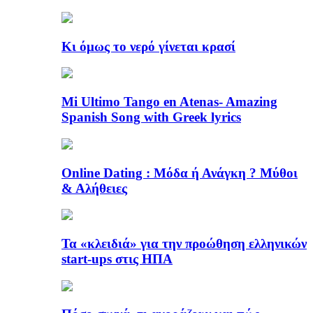
Κι όμως το νερό γίνεται κρασί
Mi Ultimo Tango en Atenas- Amazing
Spanish Song with Greek lyrics
Online Dating : Μόδα ή Ανάγκη ? Μύθοι
& Αλήθειες
Τα «κλειδιά» για την προώθηση ελληνικών
start-ups στις ΗΠΑ