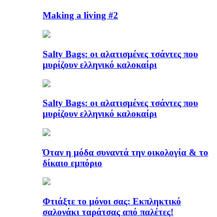
Making a living #2
Salty Bags: οι αλατισμένες τσάντες που
μυρίζουν ελληνικό καλοκαίρι
Salty Bags: οι αλατισμένες τσάντες που
μυρίζουν ελληνικό καλοκαίρι
Όταν η μόδα συναντά την οικολογία & το
δίκαιο εμπόριο
Φτιάξτε το μόνοι σας: Εκπληκτικό
σαλονάκι ταράτσας από παλέτες!