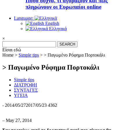
Πόσο συχνά, τι αγοράζουν και πώς
πληρώνουν οι Ευρωπαίοι online
Language:
English
Ελληνικά
×
Search
for:
Είσαι εδώ
Home >
Simple tips
>
> Παγωμένο Ρόφημα Πορτοκάλι
> Παγωμένο Ρόφημα Πορτοκάλι
Simple tips
ΔΙΑΤΡΟΦΗ
ΣΥΝΤΑΓΕΣ
ΥΓΕΙΑ
-
2014/05/27
2017/05/23
4362
– May 27, 2014