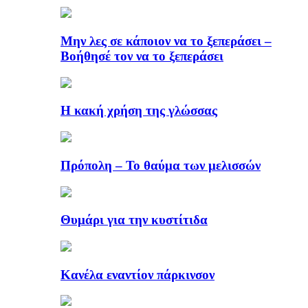
Μην λες σε κάποιον να το ξεπεράσει –
Βοήθησέ τον να το ξεπεράσει
Η κακή χρήση της γλώσσας
Πρόπολη – Το θαύμα των μελισσών
Θυμάρι για την κυστίτιδα
Κανέλα εναντίον πάρκινσον