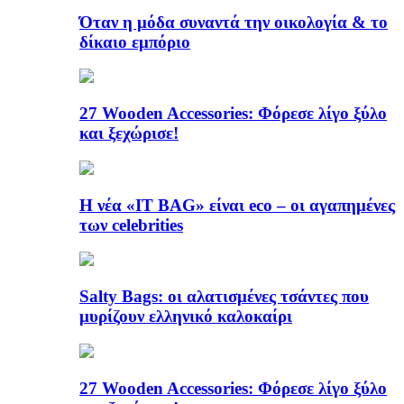
Όταν η μόδα συναντά την οικολογία & το
δίκαιο εμπόριο
27 Wooden Accessories: Φόρεσε λίγο ξύλο
και ξεχώρισε!
Η νέα «IT BAG» είναι eco – οι αγαπημένες
των celebrities
Salty Bags: οι αλατισμένες τσάντες που
μυρίζουν ελληνικό καλοκαίρι
27 Wooden Accessories: Φόρεσε λίγο ξύλο