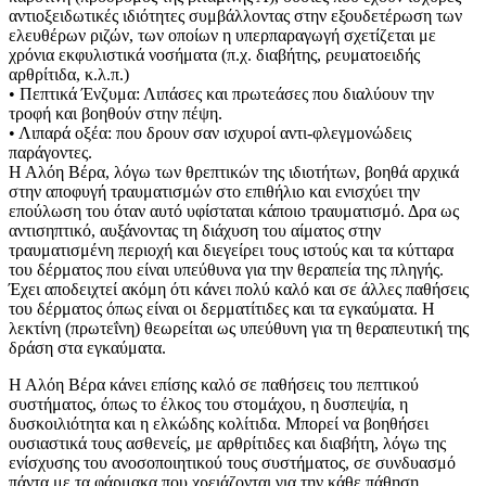
αντιοξειδωτικές ιδιότητες συμβάλλοντας στην εξουδετέρωση των
ελευθέρων ριζών, των οποίων η υπερπαραγωγή σχετίζεται με
χρόνια εκφυλιστικά νοσήματα (π.χ. διαβήτης, ρευματοειδής
αρθρίτιδα, κ.λ.π.)
• Πεπτικά Ένζυμα: Λιπάσες και πρωτεάσες που διαλύουν την
τροφή και βοηθούν στην πέψη.
• Λιπαρά οξέα: που δρουν σαν ισχυροί αντι-φλεγμονώδεις
παράγοντες.
Η Αλόη Βέρα, λόγω των θρεπτικών της ιδιοτήτων, βοηθά αρχικά
στην αποφυγή τραυματισμών στο επιθήλιο και ενισχύει την
επούλωση του όταν αυτό υφίσταται κάποιο τραυματισμό. Δρα ως
αντισηπτικό, αυξάνοντας τη διάχυση του αίματος στην
τραυματισμένη περιοχή και διεγείρει τους ιστούς και τα κύτταρα
του δέρματος που είναι υπεύθυνα για την θεραπεία της πληγής.
Έχει αποδειχτεί ακόμη ότι κάνει πολύ καλό και σε άλλες παθήσεις
του δέρματος όπως είναι οι δερματίτιδες και τα εγκαύματα. Η
λεκτίνη (πρωτεΐνη) θεωρείται ως υπεύθυνη για τη θεραπευτική της
δράση στα εγκαύματα.
Η Αλόη Βέρα κάνει επίσης καλό σε παθήσεις του πεπτικού
συστήματος, όπως το έλκος του στομάχου, η δυσπεψία, η
δυσκοιλιότητα και η ελκώδης κολίτιδα. Μπορεί να βοηθήσει
ουσιαστικά τους ασθενείς, με αρθρίτιδες και διαβήτη, λόγω της
ενίσχυσης του ανοσοποιητικού τους συστήματος, σε συνδυασμό
πάντα με τα φάρμακα που χρειάζονται για την κάθε πάθηση.