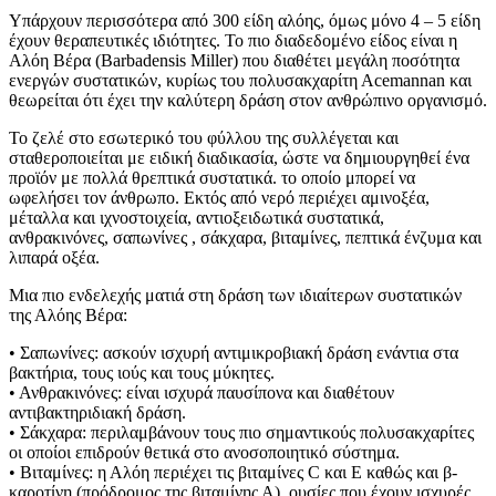
Υπάρχουν περισσότερα από 300 είδη αλόης, όμως μόνο 4 – 5 είδη
έχουν θεραπευτικές ιδιότητες. Το πιο διαδεδομένο είδος είναι η
Αλόη Βέρα (Barbadensis Miller) που διαθέτει μεγάλη ποσότητα
ενεργών συστατικών, κυρίως του πολυσακχαρίτη Αcemannan και
θεωρείται ότι έχει την καλύτερη δράση στον ανθρώπινο οργανισμό.
Το ζελέ στο εσωτερικό του φύλλου της συλλέγεται και
σταθεροποιείται με ειδική διαδικασία, ώστε να δημιουργηθεί ένα
προϊόν με πολλά θρεπτικά συστατικά. το οποίο μπορεί να
ωφελήσει τον άνθρωπο. Εκτός από νερό περιέχει αμινοξέα,
μέταλλα και ιχνοστοιχεία, αντιοξειδωτικά συστατικά,
ανθρακινόνες, σαπωνίνες , σάκχαρα, βιταμίνες, πεπτικά ένζυμα και
λιπαρά οξέα.
Μια πιο ενδελεχής ματιά στη δράση των ιδιαίτερων συστατικών
της Αλόης Βέρα:
• Σαπωνίνες: ασκούν ισχυρή αντιμικροβιακή δράση ενάντια στα
βακτήρια, τους ιούς και τους μύκητες.
• Ανθρακινόνες: είναι ισχυρά παυσίπονα και διαθέτουν
αντιβακτηριδιακή δράση.
• Σάκχαρα: περιλαμβάνουν τους πιο σημαντικούς πολυσακχαρίτες
οι οποίοι επιδρούν θετικά στο ανοσοποιητικό σύστημα.
• Βιταμίνες: η Αλόη περιέχει τις βιταμίνες C και E καθώς και β-
καροτίνη (πρόδρομος της βιταμίνης Α), ουσίες που έχουν ισχυρές