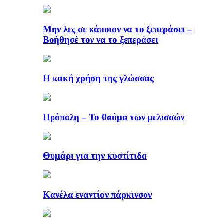
Μην λες σε κάποιον να το ξεπεράσει –
Βοήθησέ τον να το ξεπεράσει
Η κακή χρήση της γλώσσας
Πρόπολη – Το θαύμα των μελισσών
Θυμάρι για την κυστίτιδα
Κανέλα εναντίον πάρκινσον