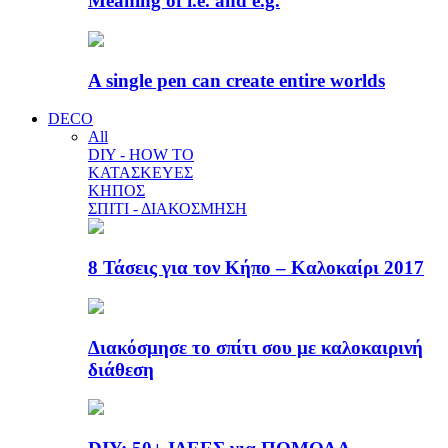
Meaning of i.e. and e.g.
A single pen can create entire worlds
DECO
All
DIY - HOW TO
ΚΑΤΑΣΚΕΥΕΣ
ΚΗΠΟΣ
ΣΠΙΤΙ - ΔΙΑΚΟΣΜΗΣΗ
8 Τάσεις για τον Κήπο – Καλοκαίρι 2017
Διακόσμησε το σπίτι σου με καλοκαιρινή
διάθεση