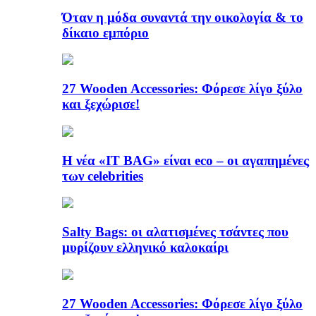
Όταν η μόδα συναντά την οικολογία & το
δίκαιο εμπόριο
27 Wooden Accessories: Φόρεσε λίγο ξύλο
και ξεχώρισε!
Η νέα «IT BAG» είναι eco – οι αγαπημένες
των celebrities
Salty Bags: οι αλατισμένες τσάντες που
μυρίζουν ελληνικό καλοκαίρι
27 Wooden Accessories: Φόρεσε λίγο ξύλο