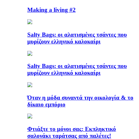
Making a living #2
Salty Bags: οι αλατισμένες τσάντες που
μυρίζουν ελληνικό καλοκαίρι
Salty Bags: οι αλατισμένες τσάντες που
μυρίζουν ελληνικό καλοκαίρι
Όταν η μόδα συναντά την οικολογία & το
δίκαιο εμπόριο
Φτιάξτε το μόνοι σας: Εκπληκτικό
σαλονάκι ταράτσας από παλέτες!