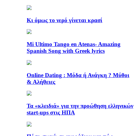
Κι όμως το νερό γίνεται κρασί
Mi Ultimo Tango en Atenas- Amazing
Spanish Song with Greek lyrics
Online Dating : Μόδα ή Ανάγκη ? Μύθοι
& Αλήθειες
Τα «κλειδιά» για την προώθηση ελληνικών
start-ups στις ΗΠΑ