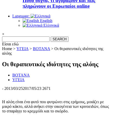
Πόσο συχνά, τι αγοράζουν και πώς
πληρώνουν οι Ευρωπαίοι online
Language:
English
Ελληνικά
×
Search
for:
Είσαι εδώ
Home >
ΥΓΕΙΑ
>
ΒΟΤΑΝΑ
>
Οι θεραπευτικές ιδιότητες της
αλόης
Οι θεραπευτικές ιδιότητες της αλόης
ΒΟΤΑΝΑ
ΥΓΕΙΑ
-
2013/03/25
2017/05/23
2671
Η αλόη είναι ένα φυτό που φυτρώνει στις ερήμους, μοιάζει με
μικρό κάκτο, αλλά ανήκει στην οικογένεια των κρινοειδών, όπως
το σπαράγγι το κρεμμύδι και το σκόρδο.