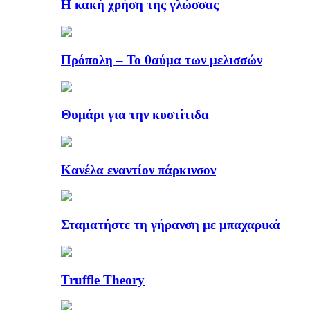
Η κακή χρήση της γλώσσας
Πρόπολη – Το θαύμα των μελισσών
Θυμάρι για την κυστίτιδα
Κανέλα εναντίον πάρκινσον
Σταματήστε τη γήρανση με μπαχαρικά
Truffle Theory