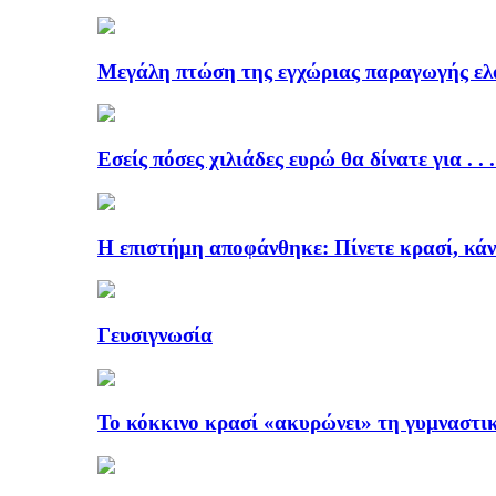
Μεγάλη πτώση της εγχώριας παραγωγής ελ
Εσείς πόσες χιλιάδες ευρώ θα δίνατε για . . 
Η επιστήμη αποφάνθηκε: Πίνετε κρασί, κάν
Γευσιγνωσία
Το κόκκινο κρασί «ακυρώνει» τη γυμναστι