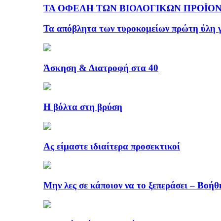
ΤΑ ΟΦΕΛΗ ΤΩΝ ΒΙΟΛΟΓΙΚΩΝ ΠΡΟΪΟΝ
Τα απόβλητα των τυροκομείων πρώτη ύλη γ
Άσκηση & Διατροφή στα 40
Η βόλτα στη βρύση
Ας είμαστε ιδιαίτερα προσεκτικοί
Μην λες σε κάποιον να το ξεπεράσει – Βοήθ