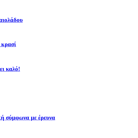
αιολάδου
. κρασί
ει καλό!
κή σύμφωνα με έρευνα