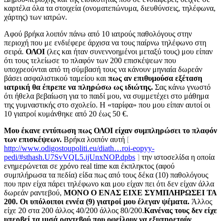
καρτέλα όλα τα στοιχεία (ονοματεπώνυμα, διευθύνσεις, τηλέφωνα,
χάρτης) των ιατρών.
Αφού βρήκα λοιπόν πάνω από 10 ιατρούς παθολόγους στην
περιοχή που με ενδιέφερε άρχισα να τους παίρνω τηλέφωνο στη
σειρά.
ΟΛΟΙ
(λες και ήταν συνεννοημένοι μεταξύ τους) μου είπαν
ότι τους τελείωσε το πλαφόν των 200 επισκέψεων που
υποχρεούνται από τη σύμβασή τους να κάνουν μηνιαία δωρεάν
βάσει ασφαλιστικού ταμείου και
πως
αν επιθυμούσα εξέταση
ιατρική θα έπρεπε να πληρώσω ως ιδιώτης.
Σας κάνω γνωστό
ότι ήθελα βεβαίωση για το παιδί μου, να συμμετέχει στο μάθημα
της γυμναστικής στο σχολείο. Η «ταρίφα» που μου είπαν αυτοί οι
10 γιατροί κυμάνθηκε από 20 έως 50 €.
Μου έκανε εντύπωση πως ΟΛΟΙ είχαν συμπληρώσει το πλαφόν
των επισκέψεων.
Βρήκα λοιπόν αυτή
[
http://www.odigostoupoliti.eu/diath…roi-eopyy-
pedi/#sthash.U7SvVQL5.ijUnxNOP.dpbs
]
την ιστοσελίδα η οποία
ενημερώνεται σε χρόνο real time και έκπληκτος (αφού
συμπλήρωσα τα πεδία) είδα πως από τους δέκα (10) παθολόγους
που πριν είχα πάρει τηλέφωνο και μου είχαν πει ότι δεν είχαν άλλα
δωρεάν ραντεβού,
ΜΟΝΟ Ο ΕΝΑΣ ΕΙΧΕ ΣΥΜΠΛΗΡΩΣΕΙ ΤΑ
200. Οι υπόλοιποι εννέα (9) γιατροί μου έλεγαν ψέματα.
Άλλος
είχε 20 στα 200 άλλος 40/200 άλλος 80/200.
Κανένας τους δεν είχε
υπερβεί τα μισά ραντεβού που οφείλουν να εξυπηρετούν