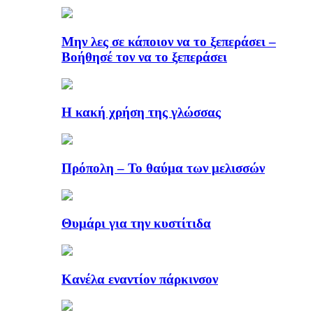
Μην λες σε κάποιον να το ξεπεράσει –
Βοήθησέ τον να το ξεπεράσει
Η κακή χρήση της γλώσσας
Πρόπολη – Το θαύμα των μελισσών
Θυμάρι για την κυστίτιδα
Κανέλα εναντίον πάρκινσον