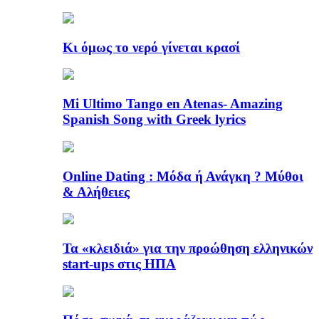
Κι όμως το νερό γίνεται κρασί
Mi Ultimo Tango en Atenas- Amazing
Spanish Song with Greek lyrics
Online Dating : Μόδα ή Ανάγκη ? Μύθοι
& Αλήθειες
Τα «κλειδιά» για την προώθηση ελληνικών
start-ups στις ΗΠΑ