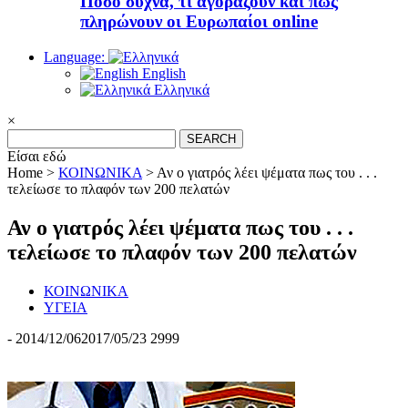
Πόσο συχνά, τι αγοράζουν και πώς
πληρώνουν οι Ευρωπαίοι online
Language:
English
Ελληνικά
×
Search
for:
Είσαι εδώ
Home >
ΚΟΙΝΩΝΙΚΑ
>
Αν ο γιατρός λέει ψέματα πως του . . .
τελείωσε το πλαφόν των 200 πελατών
Αν ο γιατρός λέει ψέματα πως του . . .
τελείωσε το πλαφόν των 200 πελατών
ΚΟΙΝΩΝΙΚΑ
ΥΓΕΙΑ
-
2014/12/06
2017/05/23
2999