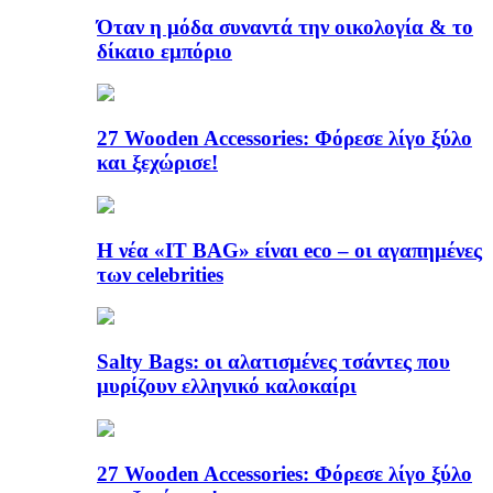
Όταν η μόδα συναντά την οικολογία & το
δίκαιο εμπόριο
27 Wooden Accessories: Φόρεσε λίγο ξύλο
και ξεχώρισε!
Η νέα «IT BAG» είναι eco – οι αγαπημένες
των celebrities
Salty Bags: οι αλατισμένες τσάντες που
μυρίζουν ελληνικό καλοκαίρι
27 Wooden Accessories: Φόρεσε λίγο ξύλο