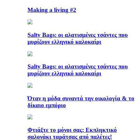
Making a living #2
Salty Bags: οι αλατισμένες τσάντες που
μυρίζουν ελληνικό καλοκαίρι
Salty Bags: οι αλατισμένες τσάντες που
μυρίζουν ελληνικό καλοκαίρι
Όταν η μόδα συναντά την οικολογία & το
δίκαιο εμπόριο
Φτιάξτε το μόνοι σας: Εκπληκτικό
σαλονάκι ταράτσας από παλέτες!