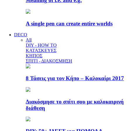
Meaning of i.e. and e.g.
A single pen can create entire worlds
DECO
All
DIY - HOW TO
ΚΑΤΑΣΚΕΥΕΣ
ΚΗΠΟΣ
ΣΠΙΤΙ - ΔΙΑΚΟΣΜΗΣΗ
8 Τάσεις για τον Κήπο – Καλοκαίρι 2017
Διακόσμησε το σπίτι σου με καλοκαιρινή
διάθεση