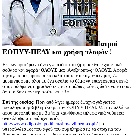
Ιατροί
ΕΟΠΥΥ-ΠΕΔΥ και χρήση πλαφόν !
Εκ των προτέρων κάνω γνωστό ότι το ζήτημα είναι εξαιρετικά
σοβαρό και αφορά ‘
ΟΛΟΥΣ
μας. Ανεξαιρέτως ‘ΟΛΟΥΣ. Αφορά
την υγεία μας προσωπικά αλλά και των οικογενειών μας. Ας
μεριμνήσουμε όλοι με ένα σχόλιο το θέμα να επανέρχεται συχνά
στις πρόσφατες δημοσιεύσεις των ομάδων, ούτως ώστε να το δουν
όσο το δυνατόν περισσότεροι φίλοι.
Επί της ουσίας:
Πριν από λίγες ημέρες έψαχνα γιά γιατρό
παθολόγο συμβεβλημένο με τον ΕΟΠΥΥ-ΠΕΔΙ. Με τα πολλά και
αφού ασχολήθηκα με 3ψήφια και 4ψήφια τηλεφωνικά νούμερα
ανακάλυψα ότι υπάρχει αυτός
[
http://www.odigostoupoliti.eu/simvevlimeni-eopii/
]
ο
υπερσύνδεσμος που αφού του συμπληρώσεις τα στοιχεία του
Δήμου-περιοχής και της ειδικότητας που σε ενδιαφέρει, δείχνε σε